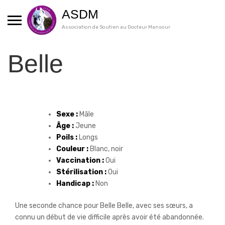
Skip
ASDM
to
content
Association de Soutien au Docteur Mansour
Belle
Sexe :
Mâle
Âge :
Jeune
Poils :
Longs
Couleur :
Blanc, noir
Vaccination :
Oui
Stérilisation :
Oui
Handicap :
Non
Une seconde chance pour Belle Belle, avec ses sœurs, a
connu un début de vie difficile après avoir été abandonnée.