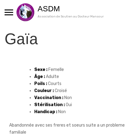
Skip
ASDM
to
content
Association de Soutien au Docteur Mansour
Gaïa
Sexe :
Femelle
Âge :
Adulte
Poils :
Courts
Couleur :
Croisé
Vaccination :
Non
Stérilisation :
Oui
Handicap :
Non
Abandonnée avec ses freres et soeurs suite a un probleme
familiale