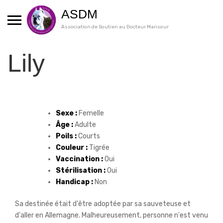
Skip
ASDM
to
content
Association de Soutien au Docteur Mansour
Lily
Sexe :
Femelle
Âge :
Adulte
Poils :
Courts
Couleur :
Tigrée
Vaccination :
Oui
Stérilisation :
Oui
Handicap :
Non
Sa destinée était d'être adoptée par sa sauveteuse et
d'aller en Allemagne. Malheureusement, personne n'est venu