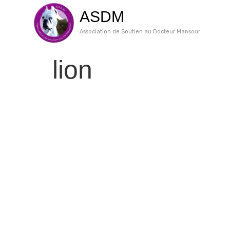
Skip
ASDM
to
content
Association de Soutien au Docteur Mansour
lion