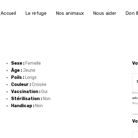
Accueil
Le refuge
Nos animaux
Nous aider
Don &
Sexe :
Femelle
Vo
Âge :
Jeune
Poils :
Longs
Couleur :
Croisée
Vaccination :
Oui
Env
Stérilisation :
Non
ado
Nou
Handicap :
Non
--
Vo