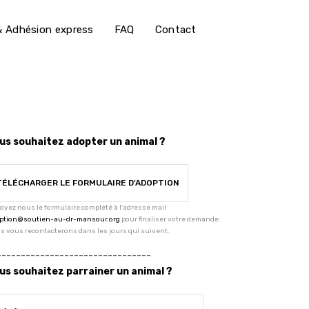
 Adhésion express
FAQ
Contact
us souhaitez adopter un animal ?
TÉLÉCHARGER LE FORMULAIRE D'ADOPTION
oyez nous le formulaire complété à l'adresse mail
ption@soutien-au-dr-mansour.org
pour finaliser votre demande.
s vous recontacterons dans les jours qui suivent.
--------------------------------
us souhaitez parrainer un animal ?