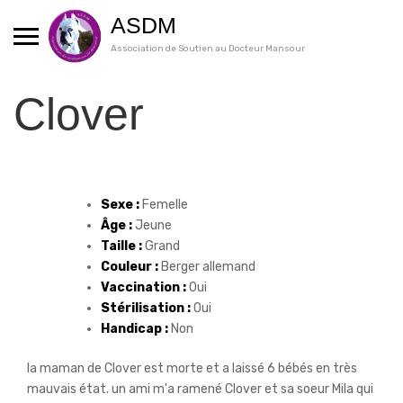
Skip
ASDM
to
content
Association de Soutien au Docteur Mansour
Clover
Sexe :
Femelle
Âge :
Jeune
Taille :
Grand
Couleur :
Berger allemand
Vaccination :
Oui
Stérilisation :
Oui
Handicap :
Non
la maman de Clover est morte et a laissé 6 bébés en très
mauvais état. un ami m'a ramené Clover et sa soeur Mila qui