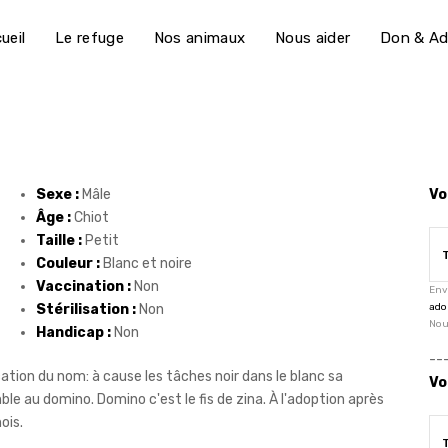
ueil
Le refuge
Nos animaux
Nous aider
Don & Ad
Sexe :
Mâle
Vo
Âge :
Chiot
Taille :
Petit
Couleur :
Blanc et noire
Vaccination :
Non
Env
Stérilisation :
Non
ado
Nou
Handicap :
Non
--
cation du nom: à cause les tâches noir dans le blanc sa
Vo
le au domino. Domino c'est le fis de zina. À l'adoption après
ois.