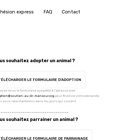
hésion express
FAQ
Contact
us souhaitez adopter un animal ?
TÉLÉCHARGER LE FORMULAIRE D'ADOPTION
oyez nous le formulaire complété à l'adresse mail
ption@soutien-au-dr-mansour.org
pour finaliser votre demande.
s vous recontacterons dans les jours qui suivent.
--------------------------------
us souhaitez parrainer un animal ?
TÉLÉCHARGER LE FORMULAIRE DE PARRAINAGE