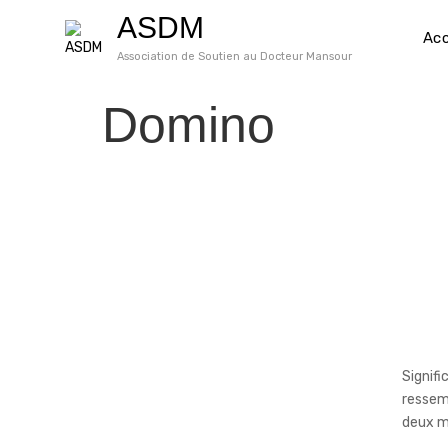
Skip
ASDM
to
Acc
content
Association de Soutien au Docteur Mansour
Domino
Signifi
ressemb
deux m