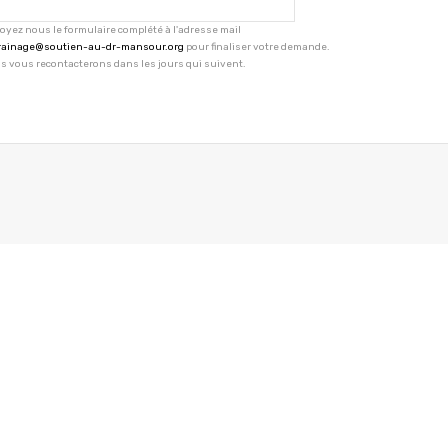
oyez nous le formulaire complété à l'adresse mail
rainage@soutien-au-dr-mansour.org
pour finaliser votre demande.
s vous recontacterons dans les jours qui suivent.