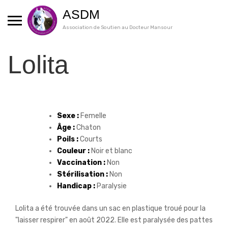
Skip
ASDM
to
content
Association de Soutien au Docteur Mansour
Lolita
Sexe :
Femelle
Âge :
Chaton
Poils :
Courts
Couleur :
Noir et blanc
Vaccination :
Non
Stérilisation :
Non
Handicap :
Paralysie
Lolita a été trouvée dans un sac en plastique troué pour la
"laisser respirer" en août 2022. Elle est paralysée des pattes