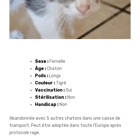
Sexe :
Femelle
Âge :
Chaton
Poils :
Longs
Couleur :
Tigré
Vaccination :
Oui
Stérilisation :
Non
Handicap :
Non
Abandonnée avec 5 autres chatons dans une caisse de
transport. Peut être adoptée dans toute l'Europe après
protocole rage.