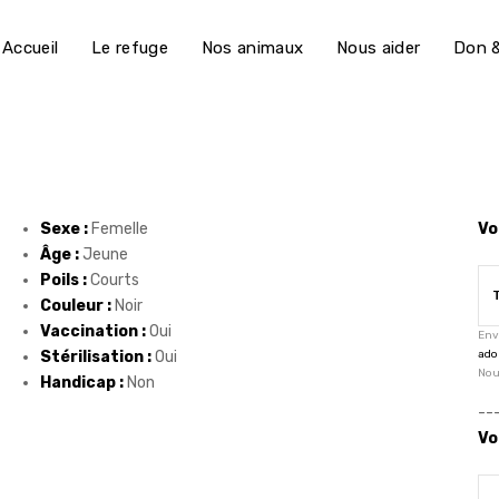
Accueil
Le refuge
Nos animaux
Nous aider
Don &
Sexe :
Femelle
Vo
Âge :
Jeune
Poils :
Courts
Couleur :
Noir
Vaccination :
Oui
Env
Stérilisation :
Oui
ado
Nou
Handicap :
Non
--
Vo