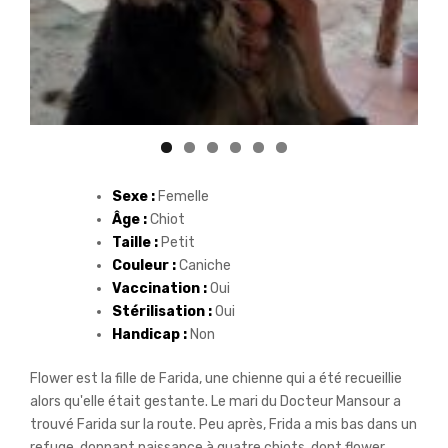
Sexe :
Femelle
Âge :
Chiot
Taille :
Petit
Couleur :
Caniche
Vaccination :
Oui
Stérilisation :
Oui
Handicap :
Non
Flower est la fille de Farida, une chienne qui a été recueillie
alors qu'elle était gestante. Le mari du Docteur Mansour a
trouvé Farida sur la route. Peu après, Frida a mis bas dans un
refuge, donnant naissance à quatre chiots, dont flower .