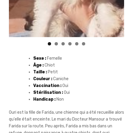
Sexe :
Femelle
Âge :
Chiot
Taille :
Petit
Couleur :
Caniche
Vaccination :
Oui
Stérilisation :
Oui
Handicap :
Non
Ouri est la fille de Farida, une chienne qui a été recueillie alors
qu'elle était enceinte. Le mari du Docteur Mansour a trouvé
Farida sur la route. Peu après, Farida a mis bas dans un
refuge, donnant naissance à quatre chiots, dont ouri.